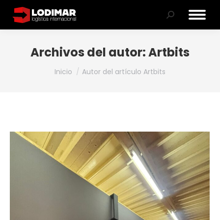
Buscar:
Archivos del autor:
Artbits
Estás aquí:
Inicio
Autor del artículo Artbits