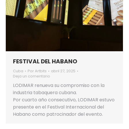
FESTIVAL DEL HABANO
Cuba
Por
Artbits
abril 27, 2025
Deja un comentario
LODIMAR renueva su compromiso con la
industria tabaquera cubana.
Por cuarto año consecutivo, LODIMAR estuvo
presente en el Festival Internacional del
Habano como patrocinador del evento.