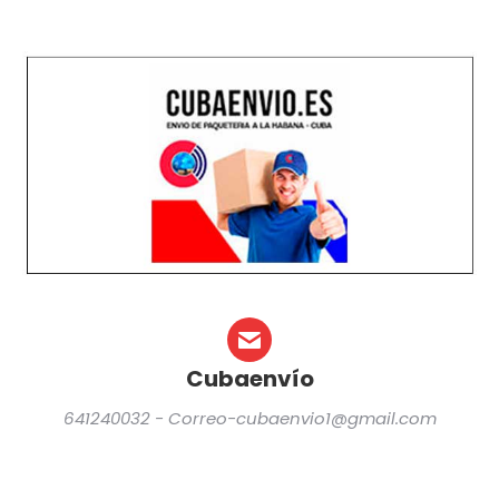
Cubaenvío
641240032 - Correo-cubaenvio1@gmail.com