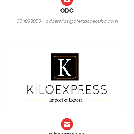
ODC
654838050 - odcenvios@ofertasdecuba.com